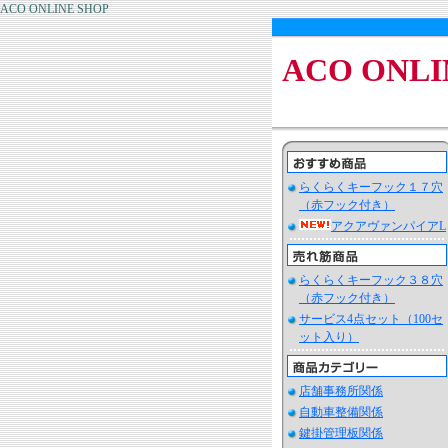
ACO ONLINE SHOP
ACO ONLI
らくらくキーフック１７穴
（赤フック付き）
アクアヴァンパイアL
らくらくキーフック３８穴
（赤フック付き）
サービス4点セット（100セ
ット入り）
店舗事務所関係
自動車整備関係
鍵掛管理板関係