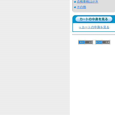
点検車検はがき
その他
» カートの中身を見る