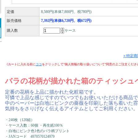
定価
8,580円(本体7,800円、税780円)
販売価格
7,392円(本体6,720円、税672円)
購入数
ケース
» 特定
《カートに入れる前に
ココ
をクリックして”個人情報の取り扱いについて”同意の上ご注文くださ
バラの花柄が描かれた箱のティッシュ
定番の花柄を上品に描かれた化粧箱です。
可憐で上品な感じですのでいつでもお使いいただける商品で
中のペーパーは白地にピンクの薔薇を印刷した落ち着いた雰
気持ちをさりげなく伝えるアイテムとしてご利用ください。
・240枚（120組）
・ケース入数：60個 ・再生紙100％
・白地にピンク色1色のバラ柄プリント
・JANコード 4970570124979